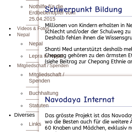
Nothilfe für die
Schwerpunkt Bildung
Erdbebenopfer vom
25.04.2015
Millionen von Kindern erhalten in N
Videos & Fotos
schlecht und/oder der Schulweg zu l
Nepal
Deshalb fehlen ihnen die Wissensgr
Nepal
Shanti Med unterstützt deshalb meh
Chepang gehören zu den ärmsten Eth
Lepra in Nepal
(siehe Beitrag zur Chepang Ethnie a
Mitgliedschaft / Spenden
Mitgliedschaft /
Spenden
Buchhaltung
Navodaya Internat
Statuten
Diverses
Das grösste Projekt ist das Navoday
wo die Besten auch für die weiter
Links
60 Knaben und Mädchen, exklusiv nu