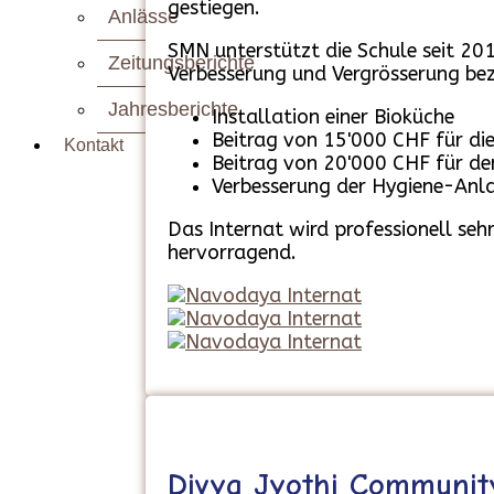
gestiegen.
Anlässe
SMN unterstützt die Schule seit 20
Zeitungsberichte
Verbesserung und Vergrösserung bez
Jahresberichte
Installation einer Bioküche
Beitrag von 15'000 CHF für di
Kontakt
Beitrag von 20'000 CHF für de
Verbesserung der Hygiene-Anl
Das Internat wird professionell seh
hervorragend.
Divya Jyothi Communit